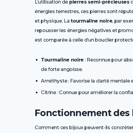
L’utilisation de
pierres semi-précieuses
d
énergies terrestres, ces pierres sont répu
et physique. La
tourmaline noire
, par ex
repousser les énergies négatives et prom
est comparée à celle d’un bouclier protecte
Tourmaline noire
: Reconnue pour absor
de forte angoisse.
Améthyste : Favorise la clarté mentale e
Citrine : Connue pour améliorer la confia
Fonctionnement des b
Comment ces bijoux peuvent-ils concrèteme