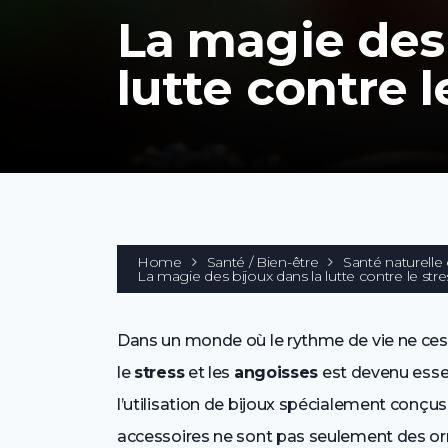
La magie des 
lutte contre l
Home
Santé / Bien-être
Santé naturelle 
La magie des bijoux dans la lutte contre le stre
Dans un monde où le rythme de vie ne ces
le
stress
et les
angoisses
est devenu essen
l’utilisation de bijoux spécialement conçu
accessoires ne sont pas seulement des or