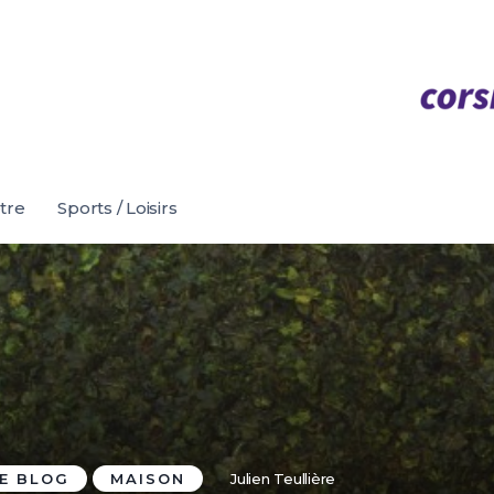
être
Sports / Loisirs
E BLOG
MAISON
Julien Teullière