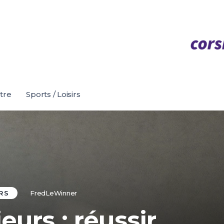
être
Sports / Loisirs
RS
FredLeWinner
eurs : réussir