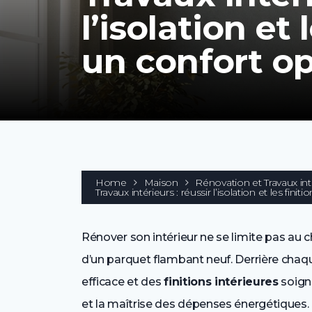
l’isolation et 
un confort o
Home
Maison
Rénovation et Travaux int
Travaux intérieurs : réussir l’isolation et les fin
Rénover son intérieur ne se limite pas au
d’un parquet flambant neuf. Derrière chaq
efficace et des
finitions intérieures
soigné
et la maîtrise des dépenses énergétiques.