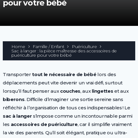
pour votre bébé
Home
Famille / Enfant
Puériculture
Sac à langer : la pièce maîtresse des accessoires de
puériculture pour votre bébé
Transporter
tout le nécessaire de bébé
lors des
déplacements peut vite devenir un vrai défi, surtout
lorsqu’il faut penser aux
couches
, aux
lingettes
et aux
biberons
. Difficile d’imaginer une sortie sereine sans
réfléchir à l’organisation de tous ces indispensables ! Le
sac à langer
s’impose comme un incontournable parmi
les
accessoires de puériculture
, car il simplifie vraiment
la vie des parents. Qu’il soit élégant, pratique ou ultra-