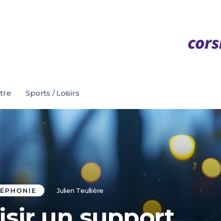
être
Sports / Loisirs
ÉPHONIE
Julien Teullière
sir un support