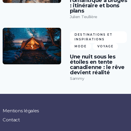
romantique à bruges
: itinéraire et bons
plans
Julien Teullière
DESTINATIONS ET
INSPIRATIONS
MODE
VOYAGE
Une nuit sous les
étoiles en tente
canadienne : le rêve
devient réalité
Sammy
Mentions légales
Contact