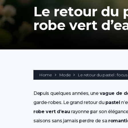
Le retour du p
robe vert d’e
Home
Mode
Le retour du pastel : focus
Depuis quelques années, une
vague de d
garde-robes. Le grand retour du
pastel
n’e
robe vert d’eau
rayonne par son élégance 
saisons sans jamais perdre de sa
romanti