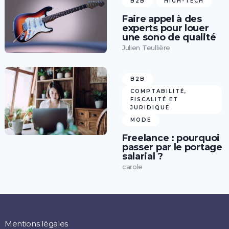
B2B
HIGH-TECH
Faire appel à des
experts pour louer
une sono de qualité
Julien Teullière
B2B
COMPTABILITÉ,
FISCALITÉ ET
JURIDIQUE
MODE
Freelance : pourquoi
passer par le portage
salarial ?
carole
Mentions légales