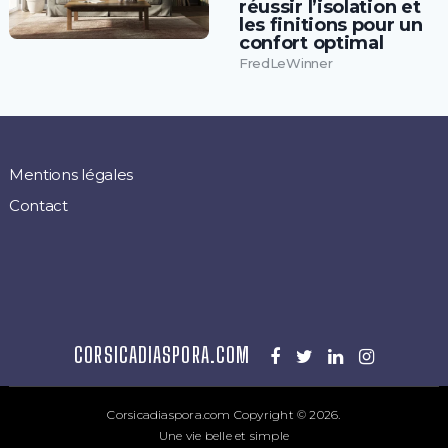
réussir l’isolation et
les finitions pour un
confort optimal
FredLeWinner
Mentions légales
Contact
CORSICADIASPORA.COM
Corsicadiaspora.com
Copyright © 2026.
Une vie belle et simple